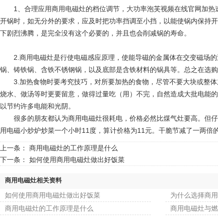
1、合理应用商用电磁灶的档位调节，大功率泡芙视频在线官网加热速度快
开锅时，如无分外的要求，应及时把功率挡调至小挡，以能使锅内
下剧烈沸腾，是完全没有这个必要的，并且也会削减锅的寿命。
2.商用电磁灶是行使电磁感应原理，使能导磁的金属体在交变磁场的过程中
锅、铸铁锅、含铁不锈钢锅，以及底部是含铁材料的锅具等。总之在
3.加热食物时要考究技巧，对所要加热的食物，尽管不要大块或整体加热
烧水、做汤等时更要留意，做得过量吃（用）不完，自然造成大批电能的白
以节约许多电能和光阴。
很多的朋友都认为商用电磁灶很耗电，价格必然比煤气灶要高。但仔细地算一笔账
用电磁小炒炉炒菜一个小时11度，算计价格为11元。干脆节减了一两
上一条：
商用电磁灶的工作原理是什么
下一条：
如何使用商用电磁灶做出好饭菜
商用电磁灶相关资料
如何使用商用电磁灶做出好饭菜
为什么选择商用
商用电磁灶的工作原理是什么
商用电磁灶与燃