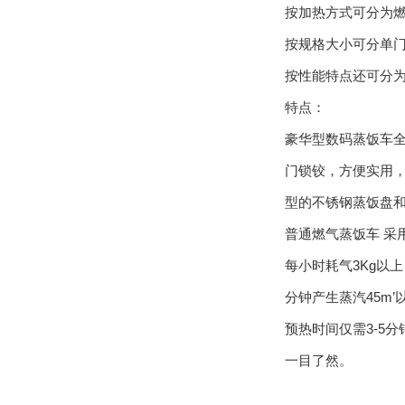
按加热方式可分为燃气蒸饭
按规格大小可分单门蒸
按性能特点还可分为普通
特点：
豪华型数码蒸饭车全自动电
门锁铰，方便实用
型的不锈钢蒸饭盘和支层条
普通燃气蒸饭车 采用波纹火
每小时耗气3Kg以上
分钟产生蒸汽45m’以
预热时间仅需3-5分钟
一目了然。